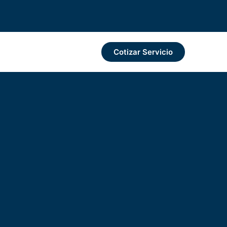
Cotizar Servicio