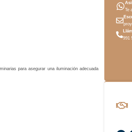
Asi
Te 
Esc
pro
Llá
991 
luminarias para asegurar una iluminación adecuada
F