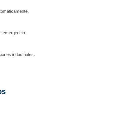
utomáticamente.
de emergencia.
iones industriales.
os