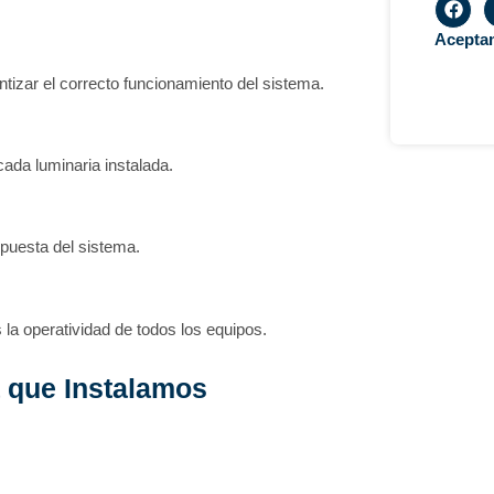
a
c
Acepta
e
b
izar el correcto funcionamiento del sistema.
o
o
k
da luminaria instalada.
spuesta del sistema.
 la operatividad de todos los equipos.
 que Instalamos