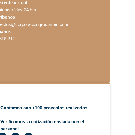
stente virtual
atenderá las 24 hrs
ríbenos
yectos@corporaciongroupmen.com
manos
518 242
Contamos con +100 proyectos realizados
Verificamos la cotización enviada con el
personal
T
I
W