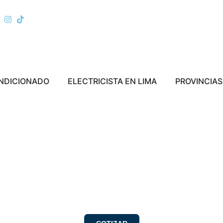
ERRA
Abrir AIRE ACONDICIONADO
Abrir ELECTRICI
ONDICIONADO
ELECTRICISTA EN LIMA
PROVINCIAS
talación de Luces de Emergenci
Trujillo | Sistemas de Evacuació