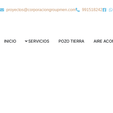
Ir
al
proyectos@corporaciongroupmen.com
991518242
contenido
Abrir SERVICIOS
Abrir POZO TI
INICIO
SERVICIOS
POZO TIERRA
AIRE AC
Ins