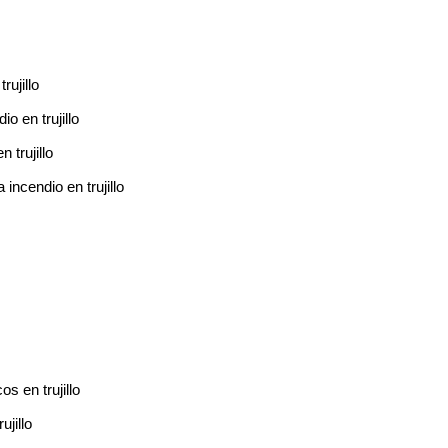
ujillo
 en trujillo
 trujillo
incendio en trujillo
s en trujillo
jillo