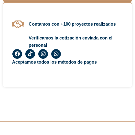
Contamos con +100 proyectos realizados
Verificamos la cotización enviada con el
personal
F
T
I
W
a
i
n
h
c
k
s
a
Aceptamos todos los métodos de pagos
e
t
t
t
b
o
a
s
o
k
g
a
o
r
p
k
a
p
m