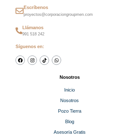
Escríbenos
proyectos@corporaciongroupmen.com
Llámanos
991 518 242
Síguenos en:
F
I
T
W
a
n
i
h
c
s
k
a
e
t
t
t
b
a
o
s
Nosotros
o
g
k
a
o
r
p
k
a
p
Inicio
m
Nosotros
Pozo Tierra
Blog
Asesoría Gratis