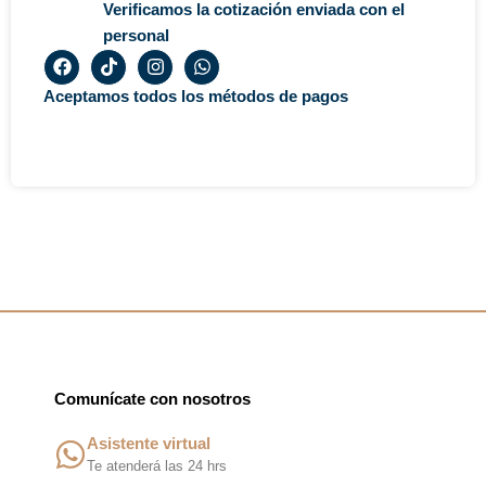
Verificamos la cotización enviada con el
personal
F
T
I
W
a
i
n
h
c
k
s
a
Aceptamos todos los métodos de pagos
e
t
t
t
b
o
a
s
o
k
g
a
o
r
p
k
a
p
m
Comunícate con nosotros
Asistente virtual
Te atenderá las 24 hrs