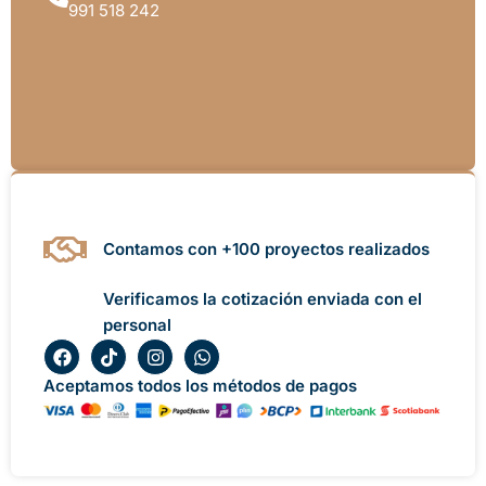
991 518 242
Contamos con +100 proyectos realizados
Verificamos la cotización enviada con el
personal
F
T
I
W
a
i
n
h
c
k
s
a
Aceptamos todos los métodos de pagos
e
t
t
t
b
o
a
s
o
k
g
a
o
r
p
k
a
p