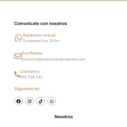
m
Comunícate con nosotros
Asistente virtual
Te atenderá las 24 hrs
Escríbenos
proyectos@corporaciongroupmen.com
Llámanos
991 518 242
Síguenos en:
F
I
T
W
a
n
i
h
c
s
k
a
e
t
t
t
b
a
o
s
Nosotros
o
g
k
a
o
r
p