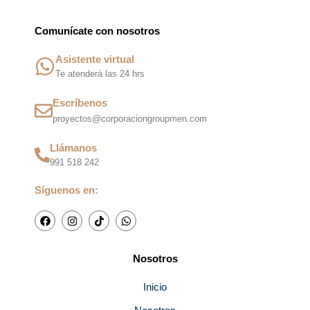
Comunícate con nosotros
Asistente virtual
Te atenderá las 24 hrs
Escríbenos
proyectos@corporaciongroupmen.com
Llámanos
991 518 242
Síguenos en:
F
I
T
W
a
n
i
h
c
s
k
a
e
t
t
t
b
a
o
s
Nosotros
o
g
k
a
o
r
p
k
a
p
Inicio
m