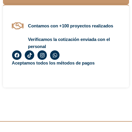
Contamos con +100 proyectos realizados
Verificamos la cotización enviada con el
personal
F
T
I
W
a
i
n
h
c
k
s
a
Aceptamos todos los métodos de pagos
e
t
t
t
b
o
a
s
o
k
g
a
o
r
p
k
a
p
m