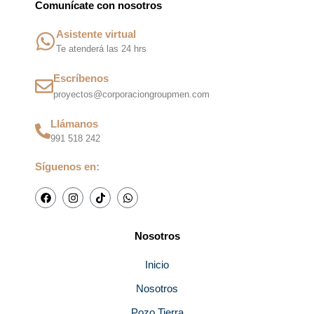
Comunícate con nosotros
Asistente virtual
Te atenderá las 24 hrs
Escríbenos
proyectos@corporaciongroupmen.com
Llámanos
991 518 242
Síguenos en:
F
I
T
W
a
n
i
h
c
s
k
a
e
t
t
t
b
a
o
s
Nosotros
o
g
k
a
o
r
p
k
a
p
Inicio
m
Nosotros
Pozo Tierra