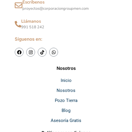
Escríbenos
proyectos@corporaciongroupmen.com
Llámanos
991 518 242
Síguenos en:
F
I
T
W
a
n
i
h
c
s
k
a
e
t
t
t
b
a
o
s
Nosotros
o
g
k
a
o
r
p
k
a
p
Inicio
m
Nosotros
Pozo Tierra
Blog
Asesoría Gratis