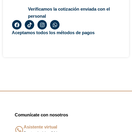
Verificamos la cotización enviada con el
personal
F
T
I
W
a
i
n
h
c
k
s
a
Aceptamos todos los métodos de pagos
e
t
t
t
b
o
a
s
o
k
g
a
o
r
p
k
a
p
m
Comunícate con nosotros
Asistente virtual