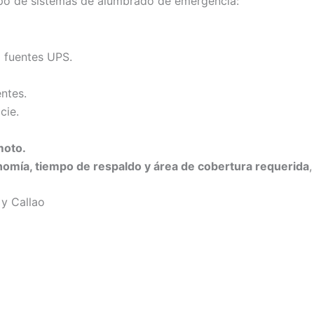
ipo de sistemas de alumbrado de emergencia:
 fuentes UPS.
ntes.
cie.
moto.
nomía, tiempo de respaldo y área de cobertura requerida
 y Callao