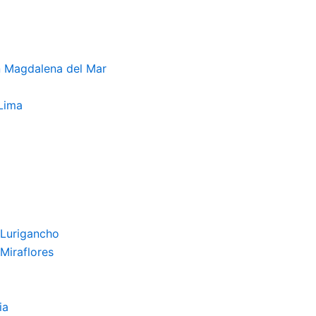
n Magdalena del Mar
Lima
 Lurigancho
Miraflores
ia