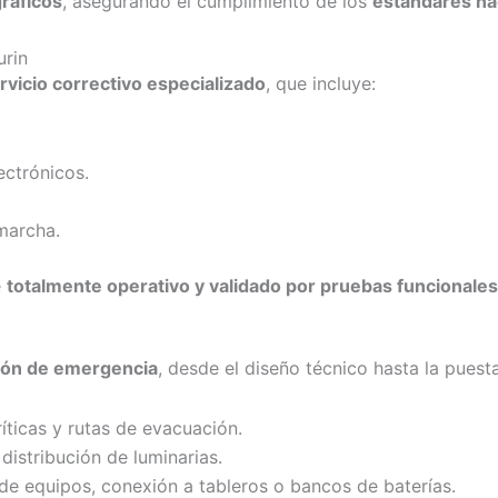
ráficos
, asegurando el cumplimiento de los
estándares na
urin
rvicio correctivo especializado
, que incluye:
ectrónicos.
 marcha.
e
totalmente operativo y validado por pruebas funcionales
ción de emergencia
, desde el diseño técnico hasta la puesta
ticas y rutas de evacuación.
distribución de luminarias.
e equipos, conexión a tableros o bancos de baterías.