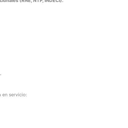
cionales (RNE, NTP, INDECI).
.
 en servicio: