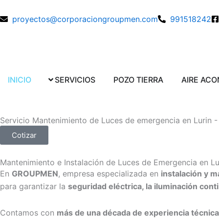
Ir
al
proyectos@corporaciongroupmen.com
991518242
contenido
Abrir SERVICIOS
Abrir POZO TI
INICIO
SERVICIOS
POZO TIERRA
AIRE AC
Servicio Mantenimiento de Luces de emergencia en Lurin 
Cotizar
Mantenimiento e Instalación de Luces de Emergencia en L
En
GROUPMEN
, empresa especializada en
instalación y 
para garantizar la
seguridad eléctrica, la iluminación con
Contamos con
más de una década de experiencia técnica