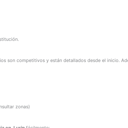
titución.
cios son competitivos y están detallados desde el inicio. 
nsultar zonas)
ia en Lurin
fácilmente: