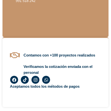
991 518 242
Contamos con +100 proyectos realizados
Verificamos la cotización enviada con el
personal
F
T
I
W
a
i
n
h
c
k
s
a
Aceptamos todos los métodos de pagos
e
t
t
t
b
o
a
s
o
k
g
a
o
r
p
k
a
p