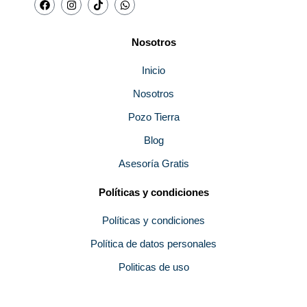
a
n
i
h
c
s
k
a
e
t
t
t
b
a
o
s
Nosotros
o
g
k
a
o
r
p
k
a
p
Inicio
m
Nosotros
Pozo Tierra
Blog
Asesoría Gratis
Políticas y condiciones
Políticas y condiciones
Política de datos personales
Politicas de uso