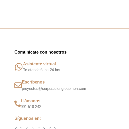
m
Comunícate con nosotros
Asistente virtual
Te atenderá las 24 hrs
Escríbenos
proyectos@corporaciongroupmen.com
Llámanos
991 518 242
Síguenos en:
F
I
T
W