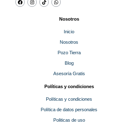
a
n
i
h
c
s
k
a
e
t
t
t
b
a
o
s
Nosotros
o
g
k
a
o
r
p
k
a
p
Inicio
m
Nosotros
Pozo Tierra
Blog
Asesoría Gratis
Políticas y condiciones
Políticas y condiciones
Política de datos personales
Politicas de uso