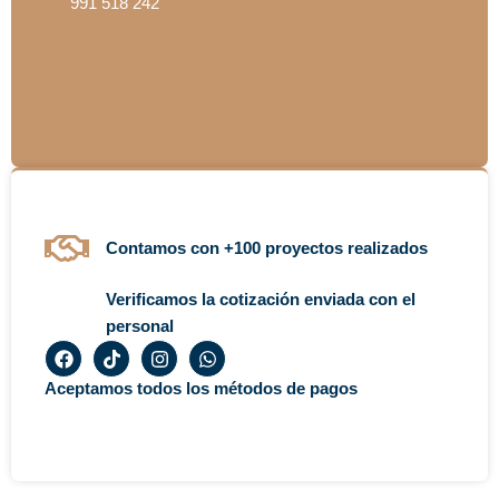
991 518 242
Contamos con +100 proyectos realizados
Verificamos la cotización enviada con el
personal
F
T
I
W
a
i
n
h
c
k
s
a
Aceptamos todos los métodos de pagos
e
t
t
t
b
o
a
s
o
k
g
a
o
r
p
k
a
p