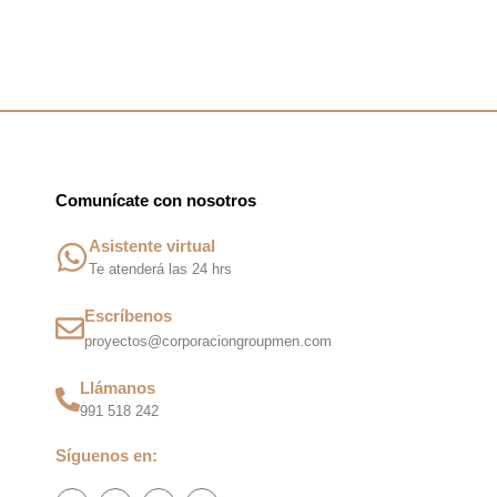
m
Comunícate con nosotros
Asistente virtual
Te atenderá las 24 hrs
Escríbenos
proyectos@corporaciongroupmen.com
Llámanos
991 518 242
Síguenos en:
F
I
T
W