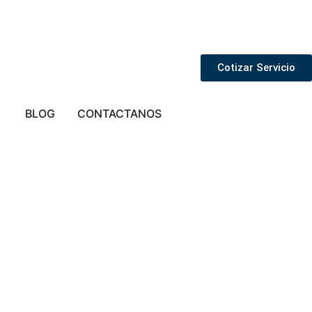
Cotizar Servicio
STA EN LIMA
Abrir PROVINCIAS
BLOG
CONTACTANOS
 de
ua