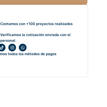
Contamos con +100 proyectos realizados
Verificamos la cotización enviada con el
personal
T
I
W
i
n
h
k
s
a
mos todos los métodos de pagos
t
t
t
o
a
s
k
g
a
r
p
a
p
m