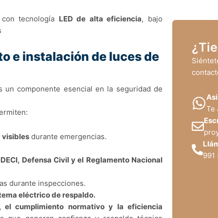
 con tecnología
LED de alta eficiencia
, bajo
s
¿Tie
 e instalación de luces de
Siénte
contact
 un componente esencial en la seguridad de
Asi
Te 
ermiten:
Esc
pro
 visibles
durante emergencias.
Llá
991
INDECI, Defensa Civil y el Reglamento Nacional
ras durante inspecciones.
tema eléctrico de respaldo.
, el cumplimiento normativo y la eficiencia