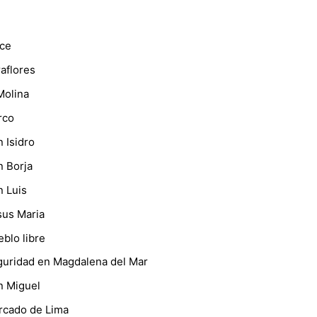
nce
aflores
Molina
rco
 Isidro
 Borja
 Luis
sus Maria
blo libre
guridad en Magdalena del Mar
n Miguel
rcado de Lima