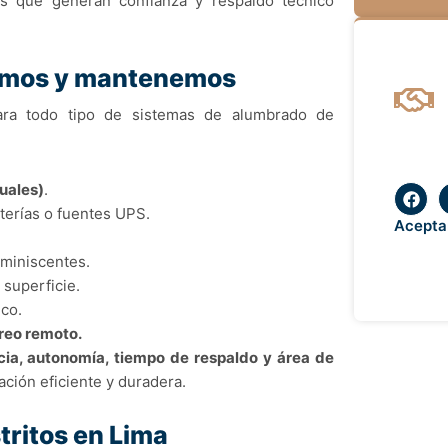
dos que generan confianza y respaldo técnico
lamos y mantenemos
ara todo tipo de sistemas de alumbrado de
F
uales)
.
a
erías o fuentes UPS.
c
Acepta
e
b
uminiscentes.
o
superficie.
o
k
ico.
reo remoto.
cia, autonomía, tiempo de respaldo y área de
ación eficiente y duradera.
tritos en Lima