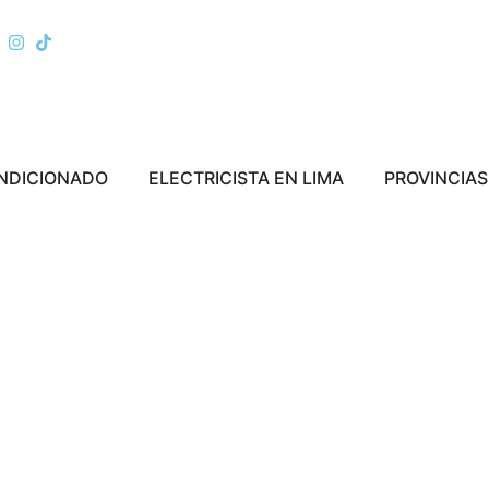
ERRA
Abrir AIRE ACONDICIONADO
Abrir ELECTRICI
ONDICIONADO
ELECTRICISTA EN LIMA
PROVINCIAS
rvicio Mantenimiento de Luces
mergencia en Carmen de la leg
reynoso - Groupmen