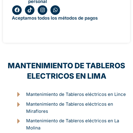
personal
F
T
I
W
a
i
n
h
c
k
s
a
Aceptamos todos los métodos de pagos
e
t
t
t
b
o
a
s
o
k
g
a
o
r
p
k
a
p
m
MANTENIMIENTO DE TABLEROS
ELECTRICOS EN LIMA
Mantenimiento de Tableros eléctricos en Lince
Mantenimiento de Tableros eléctricos en
Miraflores
Mantenimiento de Tableros eléctricos en La
Molina