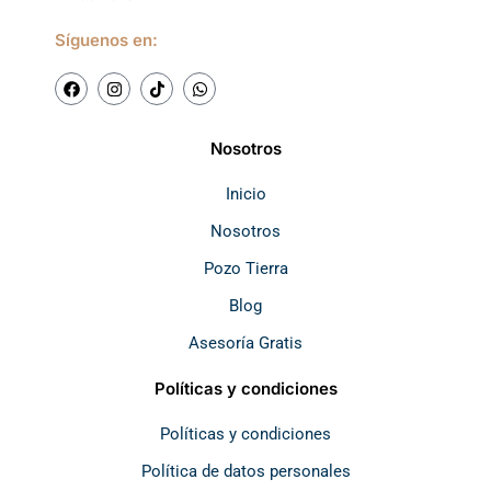
Síguenos en:
F
I
T
W
a
n
i
h
c
s
k
a
e
t
t
t
b
a
o
s
Nosotros
o
g
k
a
o
r
p
k
a
p
Inicio
m
Nosotros
Pozo Tierra
Blog
Asesoría Gratis
Políticas y condiciones
Políticas y condiciones
Política de datos personales