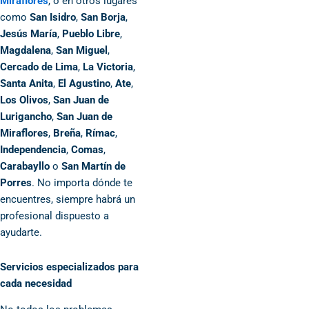
Miraflores
, o en otros lugares
como
San Isidro
,
San Borja
,
Jesús María
,
Pueblo Libre
,
Magdalena
,
San Miguel
,
Cercado de Lima
,
La Victoria
,
Santa Anita
,
El Agustino
,
Ate
,
Los Olivos
,
San Juan de
Lurigancho
,
San Juan de
Miraflores
,
Breña
,
Rímac
,
Independencia
,
Comas
,
Carabayllo
o
San Martín de
Porres
. No importa dónde te
encuentres, siempre habrá un
profesional dispuesto a
ayudarte.
Servicios especializados para
cada necesidad