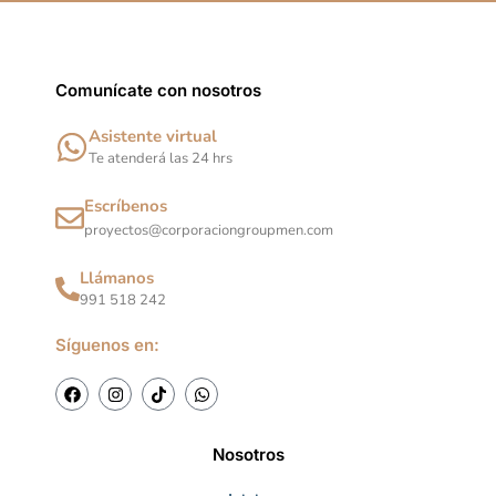
Comunícate con nosotros
Asistente virtual
Te atenderá las 24 hrs
Escríbenos
proyectos@corporaciongroupmen.com
Llámanos
991 518 242
Síguenos en:
F
I
T
W
a
n
i
h
c
s
k
a
e
t
t
t
b
a
o
s
Nosotros
o
g
k
a
o
r
p