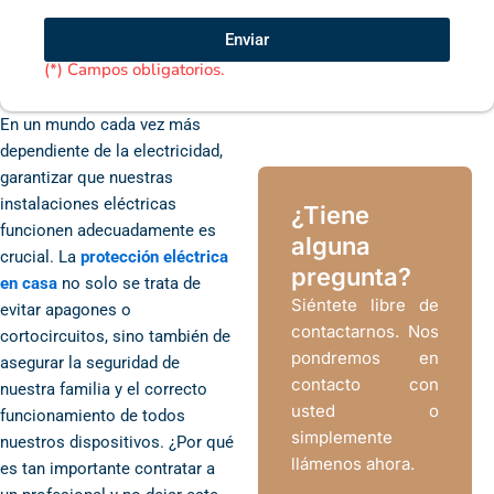
y
acepto
Enviar
las
(*) Campos obligatorios.
Políticas
de
Privacidad
En un mundo cada vez más
de
dependiente de la electricidad,
EDUMED
garantizar que nuestras
IMPORT
instalaciones eléctricas
S.A.C
¿Tiene
funcionen adecuadamente es
alguna
crucial. La
protección eléctrica
pregunta?
en casa
no solo se trata de
Siéntete libre de
evitar apagones o
contactarnos. Nos
cortocircuitos, sino también de
pondremos en
asegurar la seguridad de
contacto con
nuestra familia y el correcto
usted o
funcionamiento de todos
simplemente
nuestros dispositivos. ¿Por qué
llámenos ahora.
es tan importante contratar a