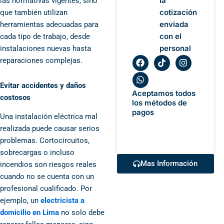
la
las normativas vigentes, sino
cotización
que también utilizan
enviada
herramientas adecuadas para
con el
cada tipo de trabajo, desde
personal
instalaciones nuevas hasta
F
W
T
I
reparaciones complejas.
a
h
i
n
c
a
k
s
e
t
t
t
Evitar accidentes y daños
b
s
o
a
Aceptamos todos
costosos
o
a
k
g
los métodos de
o
p
r
pagos
Una instalación eléctrica mal
k
p
a
m
realizada puede causar serios
problemas. Cortocircuitos,
sobrecargas o incluso
Mas Información
incendios son riesgos reales
cuando no se cuenta con un
profesional cualificado. Por
ejemplo, un
electricista a
domicilio en Lima
no solo debe