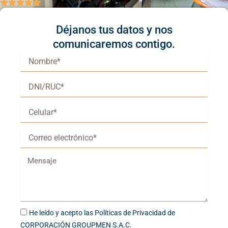
c
s
k
a
e
t
t
t
b
a
o
s
o
g
k
a
Déjanos tus datos y nos
o
r
p
Somos Groupmen una empresa Peruana
k
a
p
comunicaremos contigo.
m
dedicado a brindar servicio de mantenimiento
Nombre*
de infraestructuras, equipos e instalaciones de
DNI/RUC*
Industrias, Retail, Colegios, Hospitales y
comercios. También suministramos materiales
Celular*
y equipos según la necesidad de nuestros
clientes.
Correo
electrónico*
Mensaje
He
He leído y acepto las Políticas de Privacidad de
leído
CORPORACIÓN GROUPMEN S.A.C.