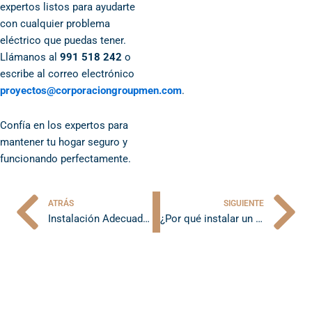
expertos listos para ayudarte
con cualquier problema
eléctrico que puedas tener.
Llámanos al
991 518 242
o
escribe al correo electrónico
proyectos@corporaciongroupmen.com
.
Confía en los expertos para
mantener tu hogar seguro y
funcionando perfectamente.
ATRÁS
SIGUIENTE
Ant
Si
Instalación Adecuada de Aire Acondicionado: Clave para su Durabilidad
¿Por qué instalar un interruptor diferencial en tu hogar?