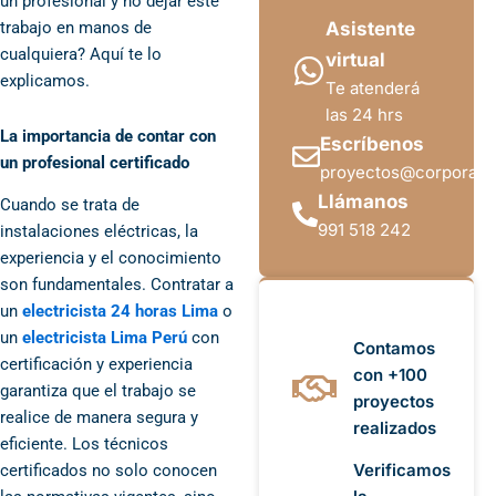
un profesional y no dejar este
Asistente
trabajo en manos de
cualquiera? Aquí te lo
virtual
explicamos.
Te atenderá
las 24 hrs
La importancia de contar con
Escríbenos
un profesional certificado
proyectos@corporac
Llámanos
Cuando se trata de
991 518 242
instalaciones eléctricas, la
experiencia y el conocimiento
son fundamentales. Contratar a
un
electricista 24 horas Lima
o
un
electricista Lima Perú
con
Contamos
certificación y experiencia
con +100
garantiza que el trabajo se
proyectos
realice de manera segura y
realizados
eficiente. Los técnicos
Verificamos
certificados no solo conocen