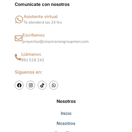
Comunícate con nosotros
Asistente virtual
Te atenderá las 24 hrs
Escríbenos
proyectos@corporaciongroupmen.com
Llámanos
991 518 242
Síguenos en:
F
I
T
W
a
n
i
h
c
s
k
a
e
t
t
t
b
a
o
s
Nosotros
o
g
k
a
o
r
p
k
a
p
Inicio
m
Nosotros