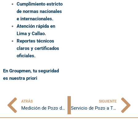
Cumplimiento estricto
de normas nacionales
e internacionales.
Atención rápida en
Lima y Callao.
Reportes técnicos
claros y certificados
oficiales.
En Groupmen, tu seguridad
es nuestra priori
dad.
ATRÁS
SIGUIENTE
Ant
Si
Medición de Pozo de Tierra: Asegura la Seguridad de tu Instalación Eléctrica | Groupmen
Servicio de Pozo a Tierra en Lima | Instalación y Mantenimiento Profesional – Groupmen