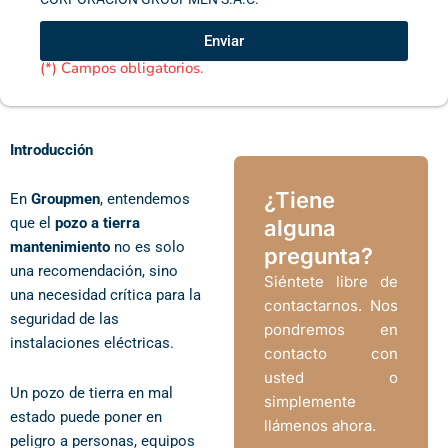
y
acepto
Enviar
las
(*) Campos obligatorios.
Políticas
de
Privacidad
de
Introducción
EDUMED
IMPORT
S.A.C
¿Tiene
En
Groupmen
, entendemos
que el
pozo a tierra
alguna
mantenimiento
no es solo
pregunta?
una recomendación, sino
Siéntete libre de
una necesidad crítica para la
contactarnos. Nos
seguridad de las
pondremos en
instalaciones eléctricas.
contacto con
usted o
Un pozo de tierra en mal
simplemente
estado puede poner en
llámenos ahora.
peligro a personas, equipos