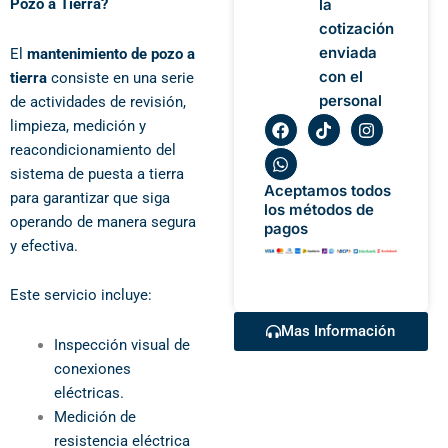
Pozo a Tierra?
la
cotización
enviada
El
mantenimiento de pozo a
con el
tierra
consiste en una serie
personal
de actividades de revisión,
F
W
T
I
limpieza, medición y
a
h
i
n
reacondicionamiento del
c
a
k
s
e
t
t
t
sistema de puesta a tierra
b
s
o
a
Aceptamos todos
para garantizar que siga
o
a
k
g
los métodos de
o
p
r
operando de manera segura
pagos
k
p
a
y efectiva.
m
Este servicio incluye:
Mas Información
Inspección visual de
conexiones
eléctricas.
Medición de
resistencia eléctrica