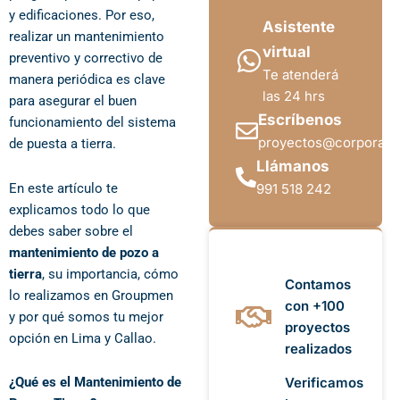
y edificaciones. Por eso,
Asistente
realizar un mantenimiento
virtual
preventivo y correctivo de
Te atenderá
manera periódica es clave
las 24 hrs
para asegurar el buen
Escríbenos
funcionamiento del sistema
proyectos@corporac
de puesta a tierra.
Llámanos
En este artículo te
991 518 242
explicamos todo lo que
debes saber sobre el
mantenimiento de pozo a
tierra
, su importancia, cómo
Contamos
lo realizamos en Groupmen
con +100
y por qué somos tu mejor
proyectos
opción en Lima y Callao.
realizados
¿Qué es el Mantenimiento de
Verificamos