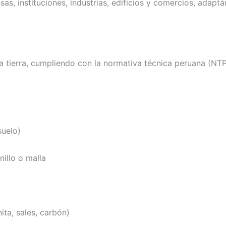
, instituciones, industrias, edificios y comercios, adaptá
a tierra, cumpliendo con la normativa técnica peruana (NTP
suelo)
illo o malla
ta, sales, carbón)