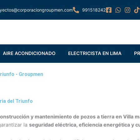
yectos@corporaciongroupmen.com
991518242
ir POZO TIERRA
Abrir AIRE ACONDICIONADO
Abrir 
AIRE ACONDICIONADO
ELECTRICISTA EN LIMA
PR
 Triunfo - Groupmen
ia del Triunfo
onstrucción y mantenimiento de pozos a tierra en Villa ma
garantizar la
seguridad eléctrica, eficiencia energética y