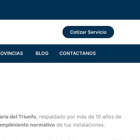
Cotizar Servicio
ELECTRICISTA EN LIMA
Abrir PROVINCIAS
OVINCIAS
BLOG
CONTACTANOS
ria del Triunfo
, respaldado por más de 10 años de
 cumplimiento normativo
de tus instalaciones.