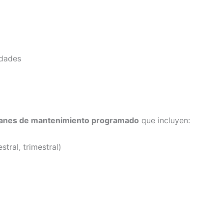
idades
lanes de mantenimiento programado
que incluyen:
tral, trimestral)