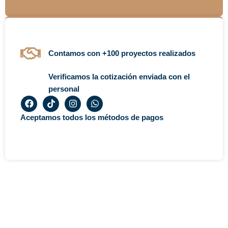
Contamos con +100 proyectos realizados
Verificamos la cotización enviada con el
personal
F
T
I
W
a
i
n
h
c
k
s
a
Aceptamos todos los métodos de pagos
e
t
t
t
b
o
a
s
o
k
g
a
o
r
p
k
a
p
m