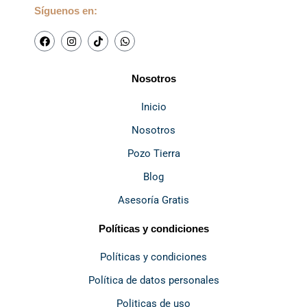
Síguenos en:
F
I
T
W
a
n
i
h
c
s
k
a
e
t
t
t
b
a
o
s
Nosotros
o
g
k
a
o
r
p
k
a
p
Inicio
m
Nosotros
Pozo Tierra
Blog
Asesoría Gratis
Políticas y condiciones
Políticas y condiciones
Política de datos personales
Politicas de uso