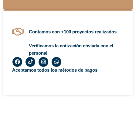
Contamos con +100 proyectos realizados
Verificamos la cotización enviada con el
personal
F
T
I
W
a
i
n
h
c
k
s
a
Aceptamos todos los métodos de pagos
e
t
t
t
b
o
a
s
o
k
g
a
o
r
p
k
a
p
m