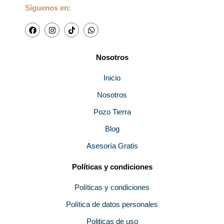
Síguenos en:
F
I
T
W
a
n
i
h
c
s
k
a
e
t
t
t
b
a
o
s
Nosotros
o
g
k
a
o
r
p
k
a
p
Inicio
m
Nosotros
Pozo Tierra
Blog
Asesoría Gratis
Políticas y condiciones
Políticas y condiciones
Política de datos personales
Politicas de uso