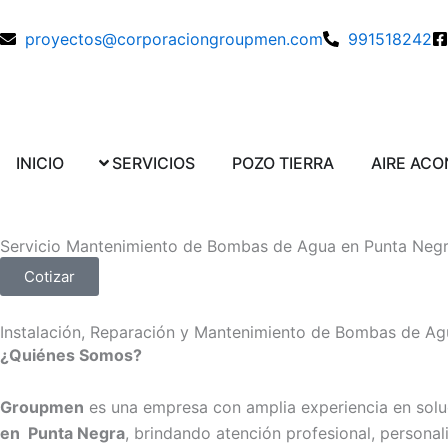
Ir
al
proyectos@corporaciongroupmen.com
991518242
contenido
Abrir SERVICIOS
Abrir POZO TI
INICIO
SERVICIOS
POZO TIERRA
AIRE AC
Servicio Mantenimiento de Bombas de Agua en Punta Neg
Cotizar
Instalación, Reparación y Mantenimiento de Bombas de Ag
¿Quiénes Somos?
Groupmen
es una empresa con amplia experiencia en soluci
en
Punta Negra
, brindando atención profesional, personal