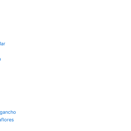
Mar
a
igancho
flores