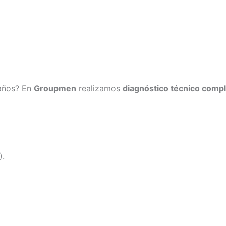
raños? En
Groupmen
realizamos
diagnóstico técnico comp
).