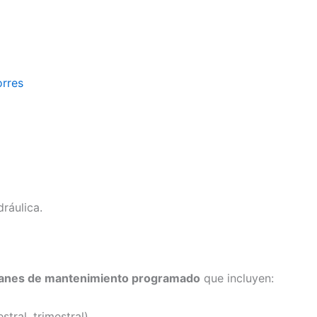
rres
ráulica.
lanes de mantenimiento programado
que incluyen:
tral, trimestral)