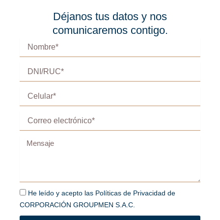
b
a
o
s
o
g
k
a
Déjanos tus datos y nos
o
r
p
Somos Groupmen una empresa Peruana
k
a
p
comunicaremos contigo.
m
dedicado a brindar servicio de mantenimiento
Nombre*
de infraestructuras, equipos e instalaciones de
DNI/RUC*
Industrias, Retail, Colegios, Hospitales y
comercios. También suministramos materiales
Celular*
y equipos según la necesidad de nuestros
clientes.
Correo
electrónico*
Mensaje
He
He leído y acepto las Políticas de Privacidad de
leído
CORPORACIÓN GROUPMEN S.A.C.
y