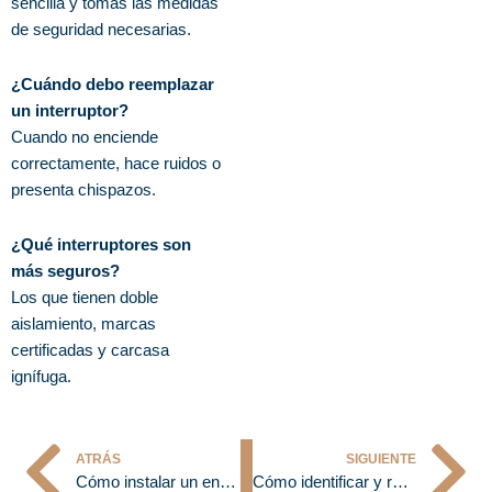
sencilla y tomas las medidas
de seguridad necesarias.
¿Cuándo debo reemplazar
un interruptor?
Cuando no enciende
correctamente, hace ruidos o
presenta chispazos.
¿Qué interruptores son
más seguros?
Los que tienen doble
aislamiento, marcas
certificadas y carcasa
ignífuga.
ATRÁS
SIGUIENTE
Ant
Si
Cómo instalar un enchufe paso a paso | GROUPMEN
Cómo identificar y reparar un cortocircuito en casa | GROUPMEN