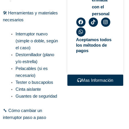
con el
🛠️ Herramientas y materiales
personal
F
W
T
I
necesarios
a
h
i
n
c
a
k
s
e
t
t
t
Interruptor nuevo
b
s
o
a
Aceptamos todos
(simple o doble, según
o
a
k
g
los métodos de
el caso)
o
p
r
pagos
k
p
a
Destornillador (plano
m
y/o estrella)
Pelacables (si es
necesario)
Mas Información
Tester o buscapolos
Cinta aislante
Guantes de seguridad
🔧 Cómo cambiar un
interruptor paso a paso