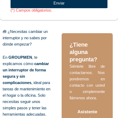
acepto
Enviar
las
(*) Campos obligatorios.
Políticas
de
Privacidad
de
🧰 ¿Necesitas cambiar un
EDUMED
IMPORT
interruptor y no sabes por
S.A.C
¿Tiene
dónde empezar?
alguna
En
GROUPMEN
, te
pregunta?
explicamos cómo
cambiar
Siéntete libre de
un interruptor de forma
contactarnos. Nos
segura y sin
pondremos en
complicaciones
, ideal para
contacto con usted
tareas de mantenimiento en
o simplemente
el hogar o la oficina. Solo
llámenos ahora.
necesitas seguir unos
simples pasos y tener las
Asistente
herramientas adecuadas.