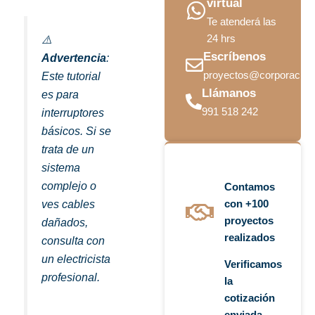
virtual
Te atenderá las
24 hrs
⚠️
Escríbenos
Advertencia
:
proyectos@corporacio
Este tutorial
Llámanos
es para
991 518 242
interruptores
básicos. Si se
trata de un
sistema
complejo o
Contamos
con +100
ves cables
proyectos
dañados,
realizados
consulta con
un electricista
Verificamos
profesional.
la
cotización
enviada