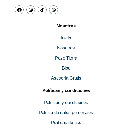
F
I
T
W
a
n
i
h
c
s
k
a
e
t
t
t
b
a
o
s
Nosotros
o
g
k
a
o
r
p
k
a
p
Inicio
m
Nosotros
Pozo Tierra
Blog
Asesoría Gratis
Políticas y condiciones
Políticas y condiciones
Política de datos personales
Politicas de uso