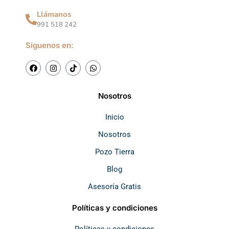
Llámanos
991 518 242
Síguenos en:
F
I
T
W
a
n
i
h
c
s
k
a
e
t
t
t
b
a
o
s
Nosotros
o
g
k
a
o
r
p
k
a
p
Inicio
m
Nosotros
Pozo Tierra
Blog
Asesoría Gratis
Políticas y condiciones