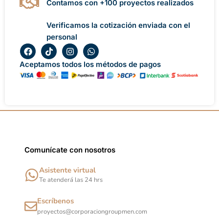
Contamos con +100 proyectos realizados
Verificamos la cotización enviada con el
personal
F
T
I
W
a
i
n
h
c
k
s
a
Aceptamos todos los métodos de pagos
e
t
t
t
b
o
a
s
o
k
g
a
o
r
p
k
a
p
m
Comunícate con nosotros
Asistente virtual
Te atenderá las 24 hrs
Escríbenos
proyectos@corporaciongroupmen.com