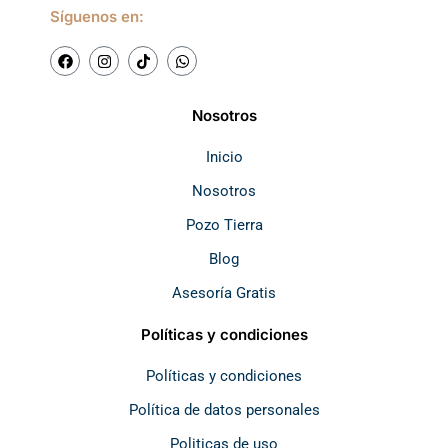
Síguenos en:
F
I
T
W
a
n
i
h
c
s
k
a
e
t
t
t
b
a
o
s
Nosotros
o
g
k
a
o
r
p
k
a
p
Inicio
m
Nosotros
Pozo Tierra
Blog
Asesoría Gratis
Políticas y condiciones
Políticas y condiciones
Política de datos personales
Politicas de uso