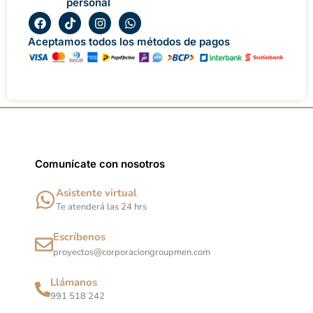
personal
F
T
I
W
a
i
n
h
c
k
s
a
Aceptamos todos los métodos de pagos
e
t
t
t
b
o
a
s
o
k
g
a
o
r
p
k
a
p
m
Comunícate con nosotros
Asistente virtual
Te atenderá las 24 hrs
Escríbenos
proyectos@corporaciongroupmen.com
Llámanos
991 518 242