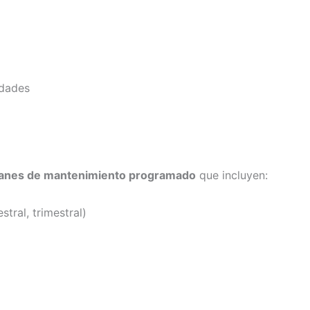
idades
lanes de mantenimiento programado
que incluyen:
tral, trimestral)