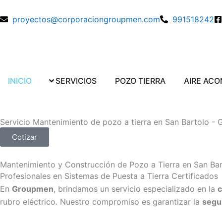
Ir
al
proyectos@corporaciongroupmen.com
991518242
contenido
Abrir SERVICIOS
Abrir POZO TI
INICIO
SERVICIOS
POZO TIERRA
AIRE AC
Servicio Mantenimiento de pozo a tierra en San Bartolo -
Cotizar
Mantenimiento y Construcción de Pozo a Tierra en San Bar
Profesionales en Sistemas de Puesta a Tierra Certificados
En
Groupmen
, brindamos un servicio especializado en la
c
rubro eléctrico. Nuestro compromiso es garantizar la
segur