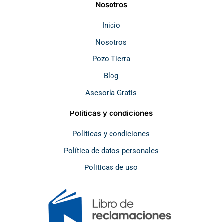
b
a
o
s
Nosotros
o
g
k
a
o
r
p
k
a
p
Inicio
m
Nosotros
Pozo Tierra
Blog
Asesoría Gratis
Políticas y condiciones
Políticas y condiciones
Política de datos personales
Politicas de uso