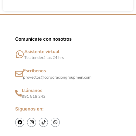
o
k
g
a
o
r
p
k
a
p
m
Comunícate con nosotros
Asistente virtual
Te atenderá las 24 hrs
Escríbenos
proyectos@corporaciongroupmen.com
Llámanos
991 518 242
Síguenos en:
F
I
T
W
a
n
i
h
c
s
k
a
e
t
t
t