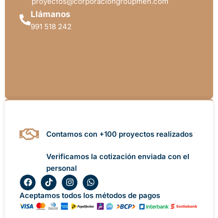
proyectos@corporaciongroupmen.com
Llámanos
991 518 242
Contamos con +100 proyectos realizados
Verificamos la cotización enviada con el
personal
F
T
I
W
a
i
n
h
c
k
s
a
Aceptamos todos los métodos de pagos
e
t
t
t
b
o
a
s