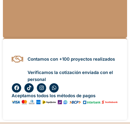
Contamos con +100 proyectos realizados
Verificamos la cotización enviada con el
personal
F
T
I
W
a
i
n
h
c
k
s
a
Aceptamos todos los métodos de pagos
e
t
t
t
b
o
a
s
o
k
g
a
o
r
p
k
a
p
m