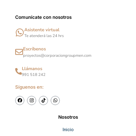
Comunícate con nosotros
Asistente virtual
Te atenderá las 24 hrs
Escríbenos
proyectos@corporaciongroupmen.com
Llámanos
991 518 242
Síguenos en:
F
I
T
W
a
n
i
h
c
s
k
a
e
t
t
t
b
a
o
s
Nosotros
o
g
k
a
o
r
p
k
a
p
Inicio
m