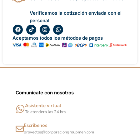
Verificamos la cotización enviada con el
personal
F
T
I
W
a
i
n
h
c
k
s
a
Aceptamos todos los métodos de pagos
e
t
t
t
b
o
a
s
o
k
g
a
o
r
p
k
a
p
m
Comunícate con nosotros
Asistente virtual
Te atenderá las 24 hrs
Escríbenos
proyectos@corporaciongroupmen.com