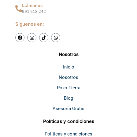
Llámanos
991 518 242
Síguenos en:
F
I
T
W
a
n
i
h
c
s
k
a
e
t
t
t
b
a
o
s
Nosotros
o
g
k
a
o
r
p
k
a
p
Inicio
m
Nosotros
Pozo Tierra
Blog
Asesoría Gratis
Políticas y condiciones
Políticas y condiciones