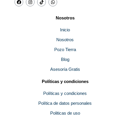
a
n
i
h
c
s
k
a
e
t
t
t
b
a
o
s
Nosotros
o
g
k
a
o
r
p
k
a
p
Inicio
m
Nosotros
Pozo Tierra
Blog
Asesoría Gratis
Políticas y condiciones
Políticas y condiciones
Política de datos personales
Politicas de uso