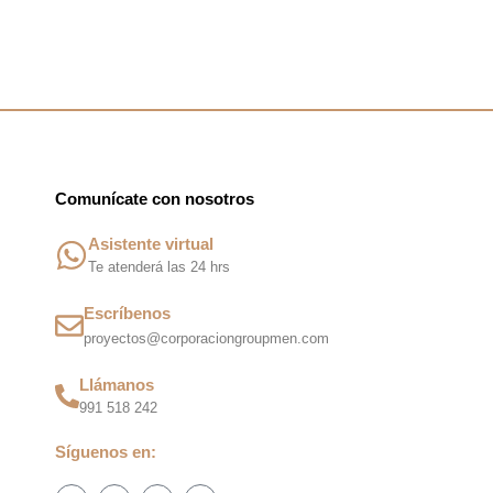
m
Comunícate con nosotros
Asistente virtual
Te atenderá las 24 hrs
Escríbenos
proyectos@corporaciongroupmen.com
Llámanos
991 518 242
Síguenos en:
F
I
T
W