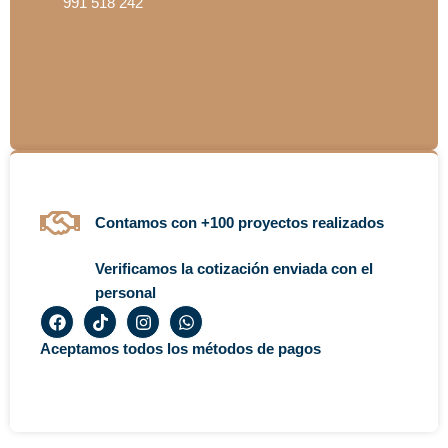
991 518 242
Contamos con +100 proyectos realizados
Verificamos la cotización enviada con el
personal
F
T
I
W
a
i
n
h
c
k
s
a
Aceptamos todos los métodos de pagos
e
t
t
t
b
o
a
s
o
k
g
a
o
r
p
k
a
p