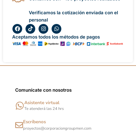
Verificamos la cotización enviada con el
personal
F
T
I
W
a
i
n
h
c
k
s
a
Aceptamos todos los métodos de pagos
e
t
t
t
b
o
a
s
o
k
g
a
o
r
p
k
a
p
m
Comunícate con nosotros
Asistente virtual
Te atenderá las 24 hrs
Escríbenos
proyectos@corporaciongroupmen.com