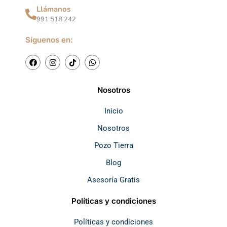
Llámanos
991 518 242
Síguenos en:
F
I
T
W
a
n
i
h
c
s
k
a
e
t
t
t
b
a
o
s
Nosotros
o
g
k
a
o
r
p
k
a
p
Inicio
m
Nosotros
Pozo Tierra
Blog
Asesoría Gratis
Políticas y condiciones
Políticas y condiciones