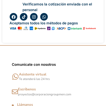
Verificamos la cotización enviada con el
personal
F
T
I
W
a
i
n
h
c
k
s
a
Aceptamos todos los métodos de pagos
e
t
t
t
b
o
a
s
o
k
g
a
o
r
p
k
a
p
m
Comunícate con nosotros
Asistente virtual
Te atenderá las 24 hrs
Escríbenos
proyectos@corporaciongroupmen.com
Llámanos