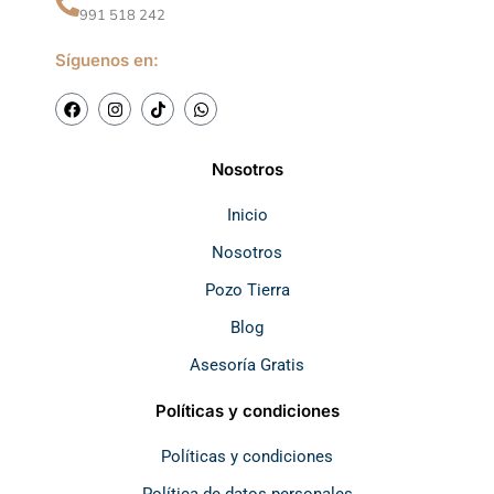
991 518 242
Síguenos en:
F
I
T
W
a
n
i
h
c
s
k
a
e
t
t
t
b
a
o
s
Nosotros
o
g
k
a
o
r
p
k
a
p
Inicio
m
Nosotros
Pozo Tierra
Blog
Asesoría Gratis
Políticas y condiciones
Políticas y condiciones