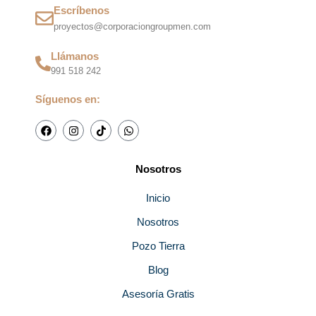
Escríbenos
proyectos@corporaciongroupmen.com
Llámanos
991 518 242
Síguenos en:
F
I
T
W
a
n
i
h
c
s
k
a
e
t
t
t
b
a
o
s
Nosotros
o
g
k
a
o
r
p
k
a
p
Inicio
m
Nosotros
Pozo Tierra
Blog
Asesoría Gratis