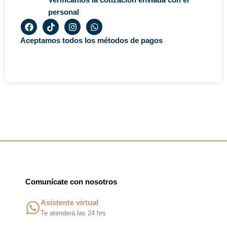
personal
F
T
I
W
a
i
n
h
c
k
s
a
Aceptamos todos los métodos de pagos
e
t
t
t
b
o
a
s
o
k
g
a
o
r
p
k
a
p
m
Comunícate con nosotros
Asistente virtual
Te atenderá las 24 hrs