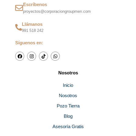
Escríbenos
proyectos@corporaciongroupmen.com
Llámanos
991 518 242
Síguenos en:
F
I
T
W
a
n
i
h
c
s
k
a
e
t
t
t
b
a
o
s
Nosotros
o
g
k
a
o
r
p
k
a
p
Inicio
m
Nosotros
Pozo Tierra
Blog
Asesoría Gratis