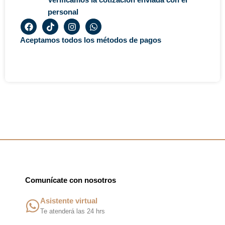
personal
F
T
I
W
a
i
n
h
c
k
s
a
Aceptamos todos los métodos de pagos
e
t
t
t
b
o
a
s
o
k
g
a
o
r
p
k
a
p
m
Comunícate con nosotros
Asistente virtual
Te atenderá las 24 hrs