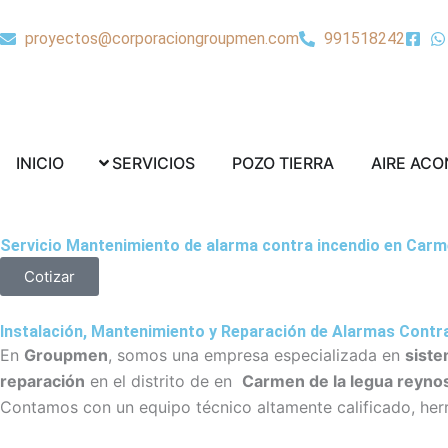
Ir
al
proyectos@corporaciongroupmen.com
991518242
contenido
Abrir SERVICIOS
Abrir POZO TI
INICIO
SERVICIOS
POZO TIERRA
AIRE AC
Servicio Mantenimiento de alarma contra incendio en Carm
Cotizar
Instalación, Mantenimiento y Reparación de Alarmas Cont
En
Groupmen
, somos una empresa especializada en
siste
reparación
en el distrito de en
Carmen de la legua reyno
Contamos con un equipo técnico altamente calificado, herr