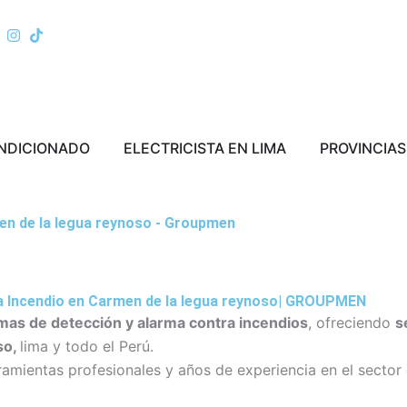
ERRA
Abrir AIRE ACONDICIONADO
Abrir ELECTRICI
ONDICIONADO
ELECTRICISTA EN LIMA
PROVINCIAS
en de la legua reynoso - Groupmen
ra Incendio en Carmen de la legua reynoso| GROUPMEN
mas de detección y alarma contra incendios
, ofreciendo
s
so,
lima y todo el Perú.
amientas profesionales y años de experiencia en el sector 