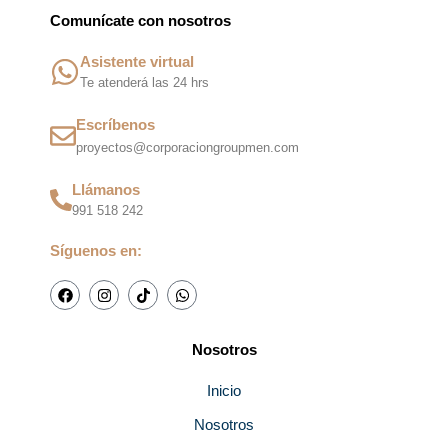
Comunícate con nosotros
Asistente virtual
Te atenderá las 24 hrs
Escríbenos
proyectos@corporaciongroupmen.com
Llámanos
991 518 242
Síguenos en:
F
I
T
W
a
n
i
h
c
s
k
a
e
t
t
t
b
a
o
s
Nosotros
o
g
k
a
o
r
p
k
a
p
Inicio
m
Nosotros