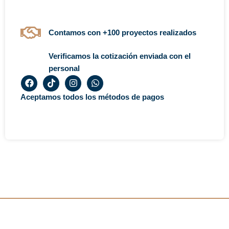
Contamos con +100 proyectos realizados
Verificamos la cotización enviada con el
personal
F
T
I
W
a
i
n
h
c
k
s
a
Aceptamos todos los métodos de pagos
e
t
t
t
b
o
a
s
o
k
g
a
o
r
p
k
a
p
m